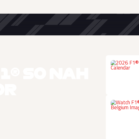
1® SO NAH
OR