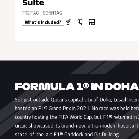
Suite
FREITAG - SONNTAG
What's Included?
FORMULA 1® IN DOHA
Set just outside Qatar's capital city of Doha, Lusail Intern
hosted an F1® Grand Prix in 2021. No race was held her
country hosting the FIFA World Cup, but F1® returned 
circuit showcased its brand-new, ultra-modern hospitalit
state-of-the-art F1® Paddock and Pit Building.