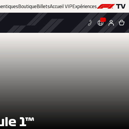
hentiques
Boutique
Billets
Accueil VIP
Expériences
le 1™